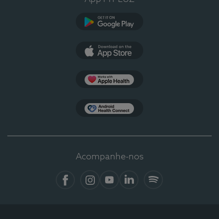
Google Play
App Store
Apple Health
Health Connect
Acompanhe-nos
Facebook
Instagram
YouTube
LinkedIn
Spotify