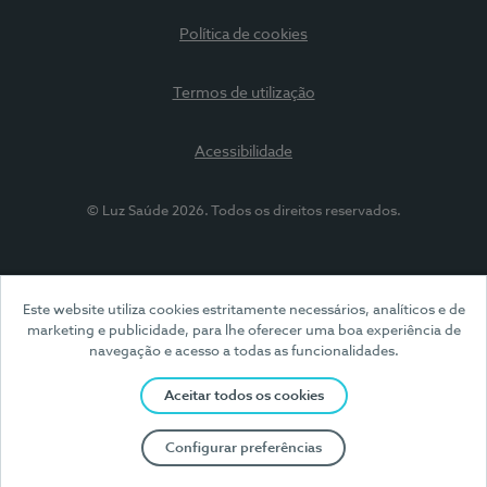
Política de cookies
Termos de utilização
Acessibilidade
© Luz Saúde 2026. Todos os direitos reservados.
Este website utiliza cookies estritamente necessários, analíticos e de
marketing e publicidade, para lhe oferecer uma boa experiência de
navegação e acesso a todas as funcionalidades.
Aceitar todos os cookies
Configurar preferências