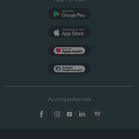
Google Play
App Store
Apple Health
Health Connect
Acompanhe-nos
Facebook
Instagram
YouTube
LinkedIn
Spotify