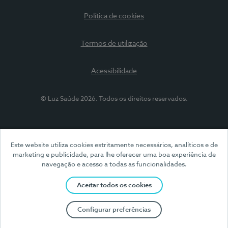
Política de cookies
Termos de utilização
Acessibilidade
© Luz Saúde 2026. Todos os direitos reservados.
Este website utiliza cookies estritamente necessários, analíticos e de
marketing e publicidade, para lhe oferecer uma boa experiência de
navegação e acesso a todas as funcionalidades.
Aceitar todos os cookies
Configurar preferências