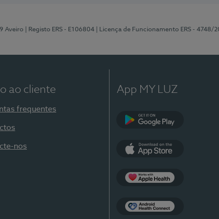
09 Aveiro
| Registo ERS - E106804
| Licença de Funcionamento ERS - 4748/2
o ao cliente
App MY LUZ
ntas frequentes
ctos
Google Play
cte-nos
App Store
Apple Health
Health Connect