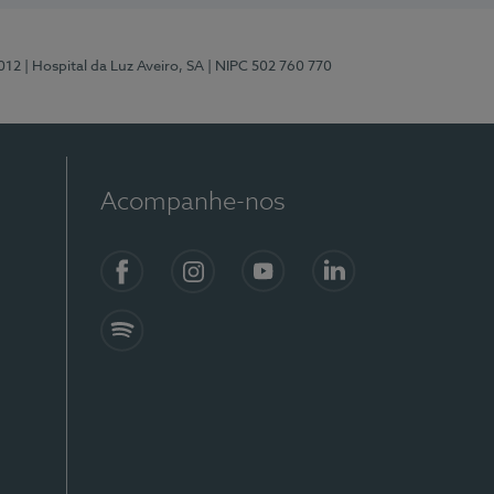
012
| Hospital da Luz Aveiro, SA
| NIPC 502 760 770
Acompanhe-nos
Facebook
Instagram
YouTube
LinkedIn
Spotify