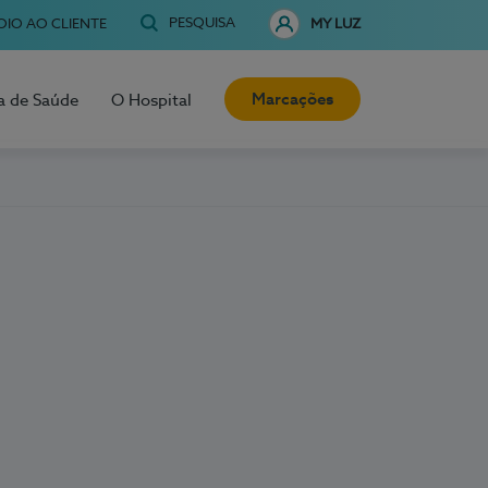
PESQUISA
OIO AO CLIENTE
MY LUZ
Marcações
a de Saúde
O Hospital