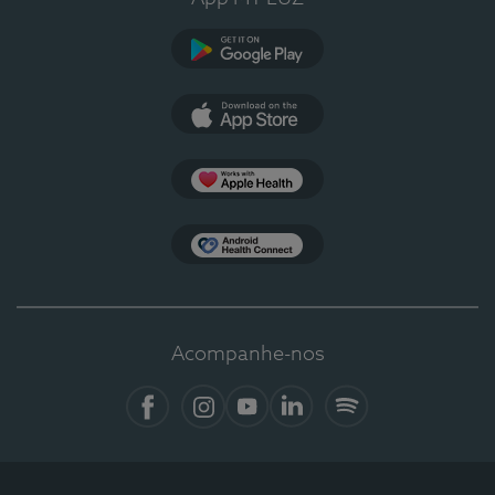
Google Play
App Store
Apple Health
Health Connect
Acompanhe-nos
Facebook
Instagram
YouTube
LinkedIn
Spotify