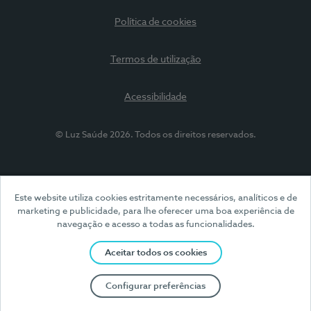
Política de cookies
Termos de utilização
Acessibilidade
© Luz Saúde 2026. Todos os direitos reservados.
Este website utiliza cookies estritamente necessários, analíticos e de
marketing e publicidade, para lhe oferecer uma boa experiência de
navegação e acesso a todas as funcionalidades.
Aceitar todos os cookies
Configurar preferências