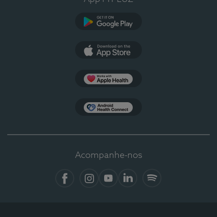
Google Play
App Store
Apple Health
Health Connect
Acompanhe-nos
Facebook
Instagram
YouTube
LinkedIn
Spotify