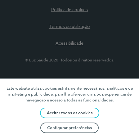
Política de cookies
Termos de utilização
Acessibilidade
© Luz Saúde 2026. Todos os direitos reservados.
Este website utiliza cookies estritamente necessários, analíticos e de
marketing e publicidade, para lhe oferecer uma boa experiência de
navegação e acesso a todas as funcionalidades.
Aceitar todos os cookies
Configurar preferências