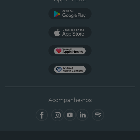
Google Play
App Store
Apple Health
Health Connect
Acompanhe-nos
Facebook
Instagram
YouTube
LinkedIn
Spotify