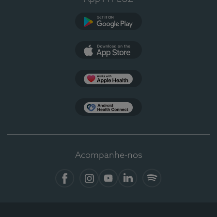
Google Play
App Store
Apple Health
Health Connect
Acompanhe-nos
Facebook
Instagram
YouTube
LinkedIn
Spotify