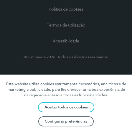
Política de cookies
Termos de utilização
Acessibilidade
© Luz Saúde 2026. Todos os direitos reservados.
Este website utiliza cookies estritamente necessários, analíticos e de
marketing e publicidade, para lhe oferecer uma boa experiência de
navegação e acesso a todas as funcionalidades.
Aceitar todos os cookies
Configurar preferências