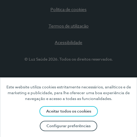
Política de cookies
Termos de utilização
Acessibilidade
© Luz Saúde 2026. Todos os direitos reservados.
Este website utiliza cookies estritamente necessários, analíticos e de
marketing e publicidade, para lhe oferecer uma boa experiência de
navegação e acesso a todas as funcionalidades.
Aceitar todos os cookies
Configurar preferências