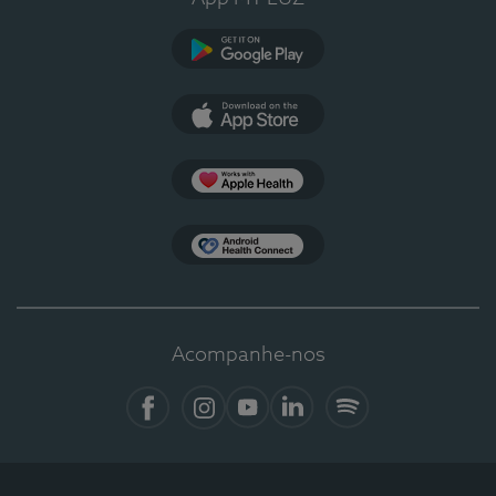
Google Play
App Store
Apple Health
Health Connect
Acompanhe-nos
Facebook
Instagram
YouTube
LinkedIn
Spotify