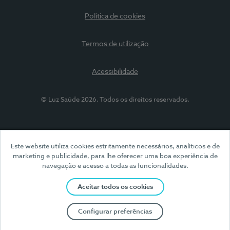
Política de cookies
Termos de utilização
Acessibilidade
© Luz Saúde 2026. Todos os direitos reservados.
Este website utiliza cookies estritamente necessários, analíticos e de
marketing e publicidade, para lhe oferecer uma boa experiência de
navegação e acesso a todas as funcionalidades.
Aceitar todos os cookies
Configurar preferências