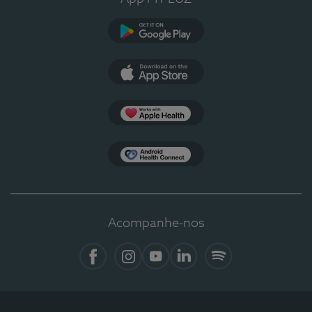
Google Play
App Store
Apple Health
Health Connect
Acompanhe-nos
Facebook
Instagram
YouTube
LinkedIn
Spotify