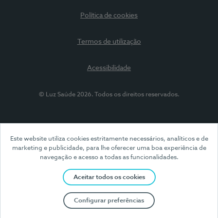
Política de cookies
Termos de utilização
Acessibilidade
© Luz Saúde 2026. Todos os direitos reservados.
Este website utiliza cookies estritamente necessários, analíticos e de
marketing e publicidade, para lhe oferecer uma boa experiência de
navegação e acesso a todas as funcionalidades.
Aceitar todos os cookies
Configurar preferências