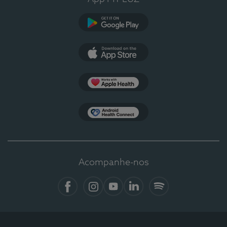
Google Play
App Store
Apple Health
Health Connect
Acompanhe-nos
Facebook
Instagram
YouTube
LinkedIn
Spotify