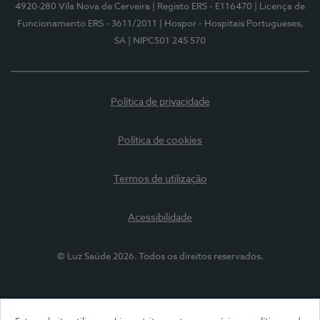
4920-280 Vila Nova de Cerveira
| Registo ERS - E116470
| Licença de
Funcionamento ERS - 3611/2011
| Hospor - Hospitais Portugueses,
SA
| NIPC501 245 570
Política de privacidade
Política de cookies
Termos de utilização
Acessibilidade
© Luz Saúde 2026. Todos os direitos reservados.