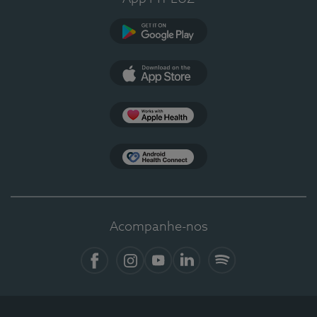
Google Play
App Store
Apple Health
Health Connect
Acompanhe-nos
Facebook
Instagram
YouTube
LinkedIn
Spotify