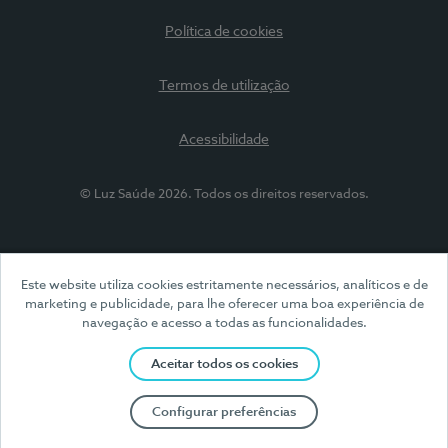
Política de cookies
Termos de utilização
Acessibilidade
© Luz Saúde 2026. Todos os direitos reservados.
Este website utiliza cookies estritamente necessários, analíticos e de
marketing e publicidade, para lhe oferecer uma boa experiência de
navegação e acesso a todas as funcionalidades.
Aceitar todos os cookies
Configurar preferências