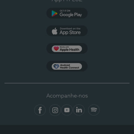
Google Play
App Store
Apple Health
Health Connect
Acompanhe-nos
Facebook
Instagram
YouTube
LinkedIn
Spotify