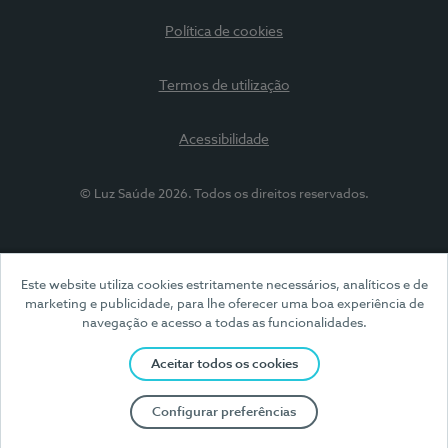
Política de cookies
Termos de utilização
Acessibilidade
© Luz Saúde 2026. Todos os direitos reservados.
Este website utiliza cookies estritamente necessários, analíticos e de
marketing e publicidade, para lhe oferecer uma boa experiência de
navegação e acesso a todas as funcionalidades.
Aceitar todos os cookies
Configurar preferências