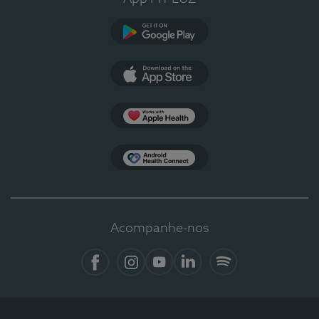
Google Play
App Store
Apple Health
Health Connect
Acompanhe-nos
Facebook
Instagram
YouTube
LinkedIn
Spotify