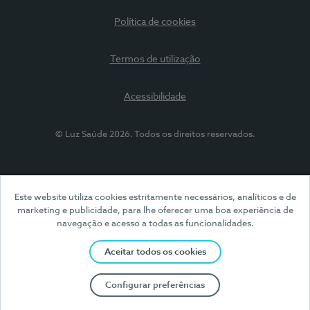
Política de cookies
Termos de utilização
Acessibilidade
© Luz Saúde 2026. Todos os direitos reservados.
Este website utiliza cookies estritamente necessários, analíticos e de
marketing e publicidade, para lhe oferecer uma boa experiência de
navegação e acesso a todas as funcionalidades.
Aceitar todos os cookies
Configurar preferências