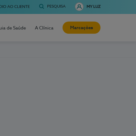
PESQUISA
OIO AO CLIENTE
MY LUZ
Marcações
uia de Saúde
A Clínica