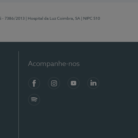
S - 7386/2013
| Hospital da Luz Coimbra, SA
| NIPC 510
Acompanhe-nos
Facebook
Instagram
YouTube
LinkedIn
Spotify