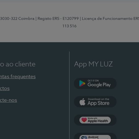
3, 3030-322 Coimbra
| Registo ERS - E120799
| Licença de Funcionamento ER
113 516
o ao cliente
App MY LUZ
ntas frequentes
ctos
Google Play
cte-nos
App Store
Apple Health