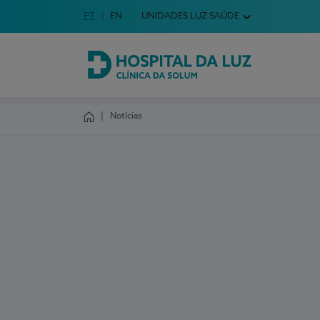
Idioma em Português
PT
English Language
EN
UNIDADES LUZ SAÚDE
Escolha o seu idioma
Hospital da Luz Clínica da Solum
Notícias
Homepage