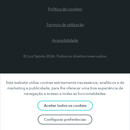
Política de cookies
Termos de utilização
Acessibilidade
© Luz Saúde 2026. Todos os direitos reservados.
Este website utiliza cookies estritamente necessários, analíticos e de
marketing e publicidade, para lhe oferecer uma boa experiência de
navegação e acesso a todas as funcionalidades.
Aceitar todos os cookies
Configurar preferências