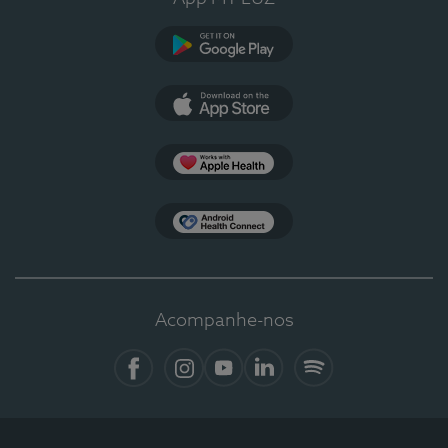
Google Play
App Store
Apple Health
Health Connect
Acompanhe-nos
Facebook
Instagram
YouTube
LinkedIn
Spotify