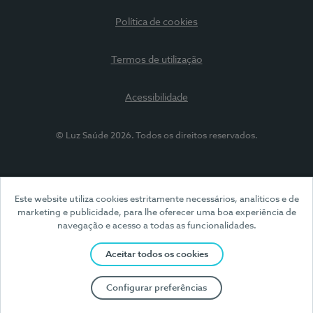
Política de cookies
Termos de utilização
Acessibilidade
© Luz Saúde 2026. Todos os direitos reservados.
Este website utiliza cookies estritamente necessários, analíticos e de
marketing e publicidade, para lhe oferecer uma boa experiência de
navegação e acesso a todas as funcionalidades.
Aceitar todos os cookies
Configurar preferências