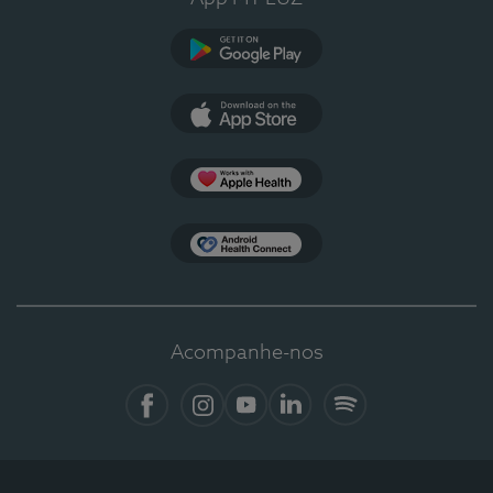
Google Play
App Store
Apple Health
Health Connect
Acompanhe-nos
Facebook
Instagram
YouTube
LinkedIn
Spotify