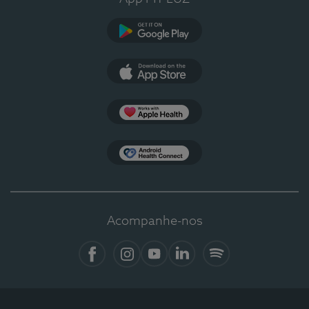
Google Play
App Store
Apple Health
Health Connect
Acompanhe-nos
Facebook
Instagram
YouTube
LinkedIn
Spotify