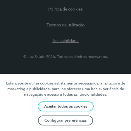
Política de cookies
Termos de utilização
Acessibilidade
© Luz Saúde 2026. Todos os direitos reservados.
Este website utiliza cookies estritamente necessários, analíticos e de
marketing e publicidade, para lhe oferecer uma boa experiência de
navegação e acesso a todas as funcionalidades.
Aceitar todos os cookies
Configurar preferências