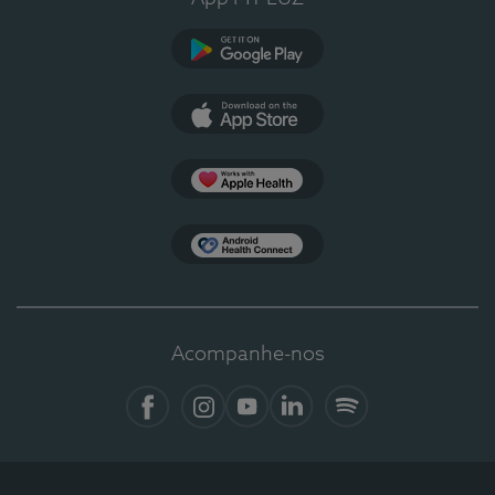
Google Play
App Store
Apple Health
Health Connect
Acompanhe-nos
Facebook
Instagram
YouTube
LinkedIn
Spotify