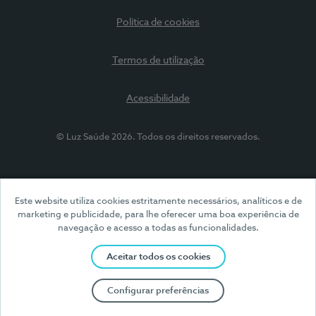
Política de cookies
Termos de utilização
Acessibilidade
© Luz Saúde 2026. Todos os direitos reservados.
Este website utiliza cookies estritamente necessários, analíticos e de
marketing e publicidade, para lhe oferecer uma boa experiência de
navegação e acesso a todas as funcionalidades.
Aceitar todos os cookies
Configurar preferências