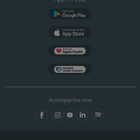
Google Play
App Store
Apple Health
Health Connect
Acompanhe-nos
Facebook
Instagram
YouTube
LinkedIn
Spotify