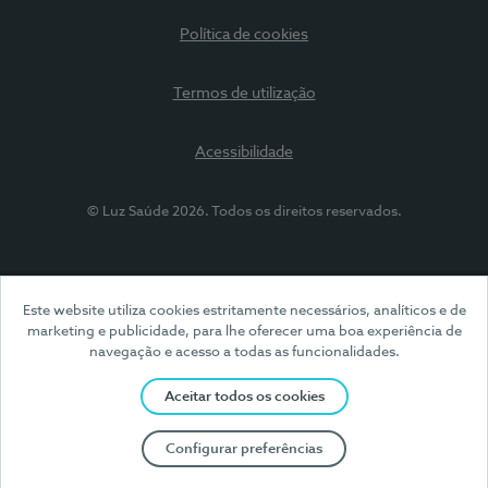
Política de cookies
Termos de utilização
Acessibilidade
© Luz Saúde 2026. Todos os direitos reservados.
Este website utiliza cookies estritamente necessários, analíticos e de
marketing e publicidade, para lhe oferecer uma boa experiência de
navegação e acesso a todas as funcionalidades.
Aceitar todos os cookies
Configurar preferências