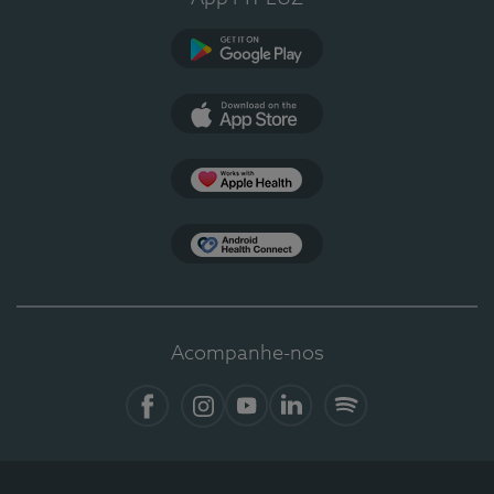
Google Play
App Store
Apple Health
Health Connect
Acompanhe-nos
Facebook
Instagram
YouTube
LinkedIn
Spotify