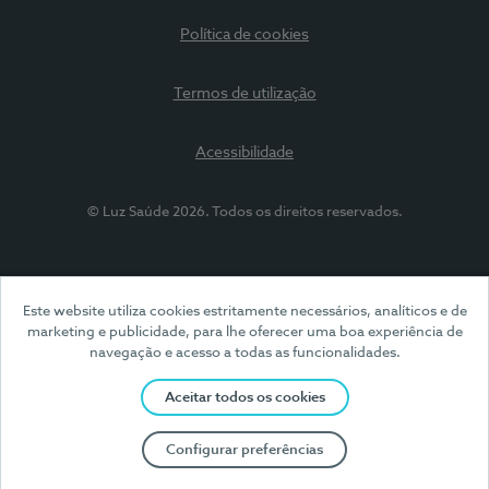
Política de cookies
Termos de utilização
Acessibilidade
© Luz Saúde 2026. Todos os direitos reservados.
Este website utiliza cookies estritamente necessários, analíticos e de
marketing e publicidade, para lhe oferecer uma boa experiência de
navegação e acesso a todas as funcionalidades.
Aceitar todos os cookies
Configurar preferências