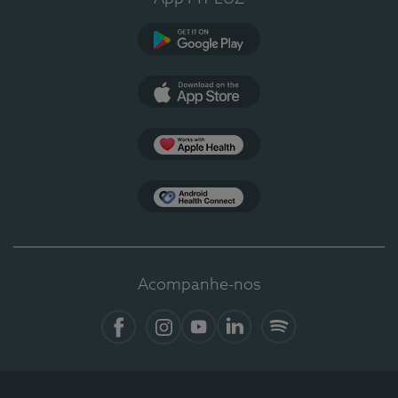
Google Play
App Store
Apple Health
Health Connect
Acompanhe-nos
Facebook
Instagram
YouTube
LinkedIn
Spotify