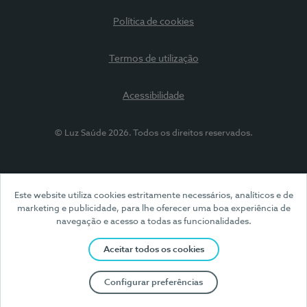
Política de cookies
Termos de utilização
Acessibilidade
© Luz Saúde 2026. Todos os direitos reservados.
Este website utiliza cookies estritamente necessários, analíticos e de
marketing e publicidade, para lhe oferecer uma boa experiência de
navegação e acesso a todas as funcionalidades.
Aceitar todos os cookies
Configurar preferências