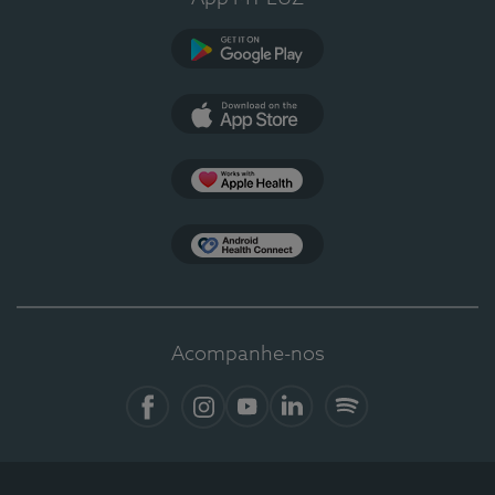
Google Play
App Store
Apple Health
Health Connect
Acompanhe-nos
Facebook
Instagram
YouTube
LinkedIn
Spotify