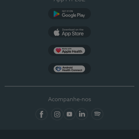
Google Play
App Store
Apple Health
Health Connect
Acompanhe-nos
Facebook
Instagram
YouTube
LinkedIn
Spotify