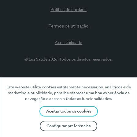
Política de cookies
Termos de utilização
Acessibilidade
© Luz Saúde 2026. Todos os direitos reservados.
Este website utiliza cookies estritamente necessários, analíticos e de
marketing e publicidade, para lhe oferecer uma boa experiência de
navegação e acesso a todas as funcionalidades.
Aceitar todos os cookies
Configurar preferências