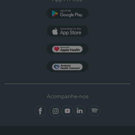
Google Play
App Store
Apple Health
Health Connect
Acompanhe-nos
Facebook
Instagram
YouTube
LinkedIn
Spotify