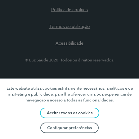
Política de cookies
Termos de utilização
Acessibilidade
© Luz Saúde 2026. Todos os direitos reservados.
Este website utiliza cookies estritamente necessários, analíticos e de
marketing e publicidade, para lhe oferecer uma boa experiência de
navegação e acesso a todas as funcionalidades.
Aceitar todos os cookies
Configurar preferências