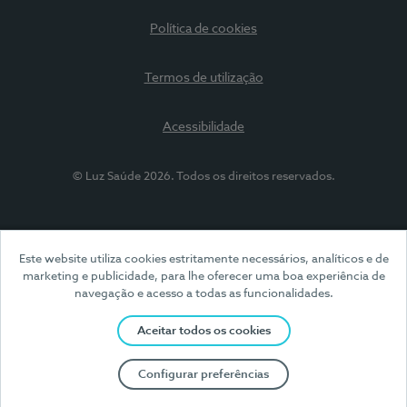
Política de cookies
Termos de utilização
Acessibilidade
© Luz Saúde 2026. Todos os direitos reservados.
Este website utiliza cookies estritamente necessários, analíticos e de
marketing e publicidade, para lhe oferecer uma boa experiência de
navegação e acesso a todas as funcionalidades.
Aceitar todos os cookies
Configurar preferências