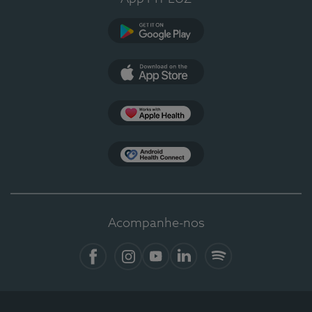
Google Play
App Store
Apple Health
Health Connect
Acompanhe-nos
Facebook
Instagram
YouTube
LinkedIn
Spotify