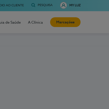
PESQUISA
OIO AO CLIENTE
MY LUZ
Marcações
uia de Saúde
A Clínica