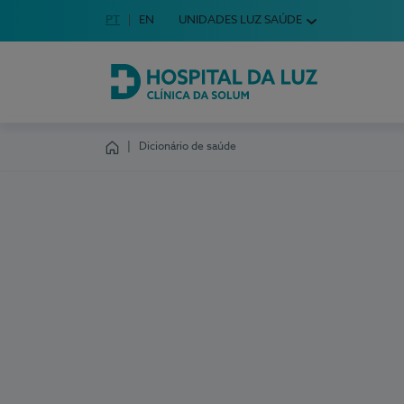
Idioma em Português
PT
English Language
EN
UNIDADES LUZ SAÚDE
Escolha o seu idioma
Hospital da Luz Clínica da Solum
Dicionário de saúde
Homepage