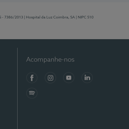
S - 7386/2013
| Hospital da Luz Coimbra, SA
| NIPC 510
Acompanhe-nos
Facebook
Instagram
YouTube
LinkedIn
Spotify