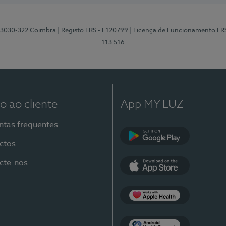
3, 3030-322 Coimbra
| Registo ERS - E120799
| Licença de Funcionamento ER
113 516
o ao cliente
App MY LUZ
ntas frequentes
ctos
Google Play
cte-nos
App Store
Apple Health