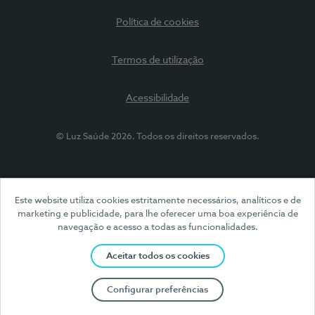
Política de cookies
Termos de utilização
Acessibilidade
© Luz Saúde 2026. Todos os direitos reservados.
Este website utiliza cookies estritamente necessários, analíticos e de
marketing e publicidade, para lhe oferecer uma boa experiência de
navegação e acesso a todas as funcionalidades.
Aceitar todos os cookies
Configurar preferências