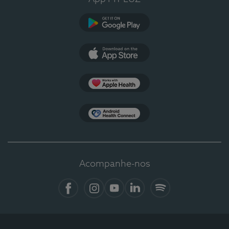
Google Play
App Store
Apple Health
Health Connect
Acompanhe-nos
Facebook
Instagram
YouTube
LinkedIn
Spotify