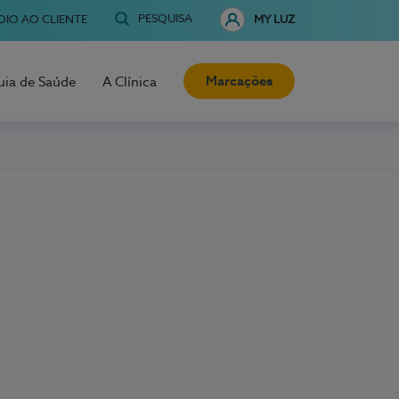
PESQUISA
OIO AO CLIENTE
MY LUZ
Marcações
uia de Saúde
A Clínica