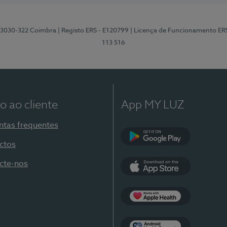
3, 3030-322 Coimbra
| Registo ERS - E120799
| Licença de Funcionamento ER
113 516
o ao cliente
App MY LUZ
ntas frequentes
ctos
Google Play
cte-nos
App Store
Apple Health