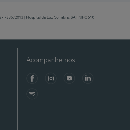
S - 7386/2013
| Hospital da Luz Coimbra, SA
| NIPC 510
Acompanhe-nos
Facebook
Instagram
YouTube
LinkedIn
Spotify