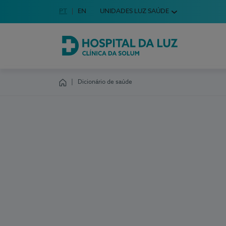
Idioma em Português
PT
English Language
EN
UNIDADES LUZ SAÚDE
Escolha o seu idioma
Hospital da Luz Clínica da Solum
Dicionário de saúde
Homepage