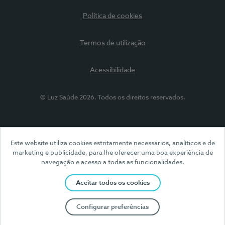
Política de cookies
Termos de utilização
Acessibilidade
© Luz Saúde 2026. Todos os direitos reservados.
Este website utiliza cookies estritamente necessários, analíticos e de
marketing e publicidade, para lhe oferecer uma boa experiência de
navegação e acesso a todas as funcionalidades.
Aceitar todos os cookies
Configurar preferências