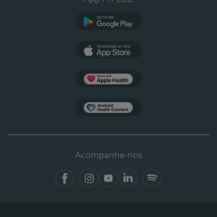
Google Play
App Store
Apple Health
Health Connect
Acompanhe-nos
Facebook
Instagram
YouTube
LinkedIn
Spotify