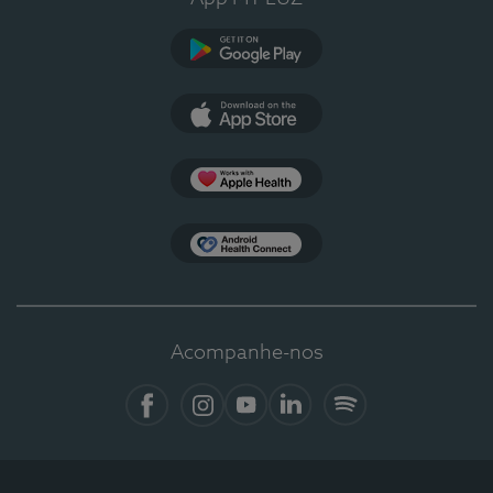
Google Play
App Store
Apple Health
Health Connect
Acompanhe-nos
Facebook
Instagram
YouTube
LinkedIn
Spotify