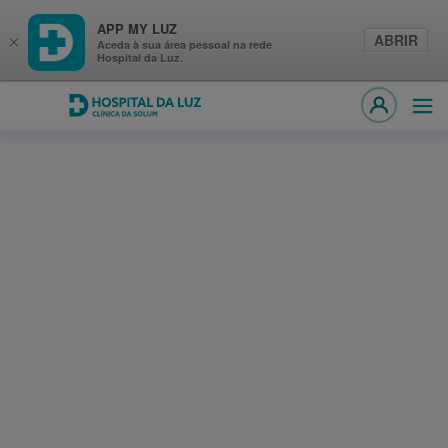
APP MY LUZ
ABRIR
×
Aceda à sua área pessoal na rede
Hospital da Luz.
Hospital da Luz Clínica da Solum
Abri
MY LUZ