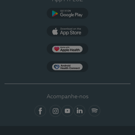
Google Play
App Store
Apple Health
Health Connect
Acompanhe-nos
Facebook
Instagram
YouTube
LinkedIn
Spotify