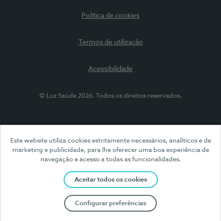
Política de cookies
Termos de utilização
Acessibilidade
© Luz Saúde 2026. Todos os direitos reservados.
Este website utiliza cookies estritamente necessários, analíticos e de
marketing e publicidade, para lhe oferecer uma boa experiência de
navegação e acesso a todas as funcionalidades.
Aceitar todos os cookies
Configurar preferências