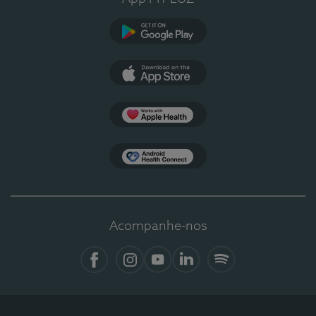
Google Play
App Store
Apple Health
Health Connect
Acompanhe-nos
Facebook
Instagram
YouTube
LinkedIn
Spotify