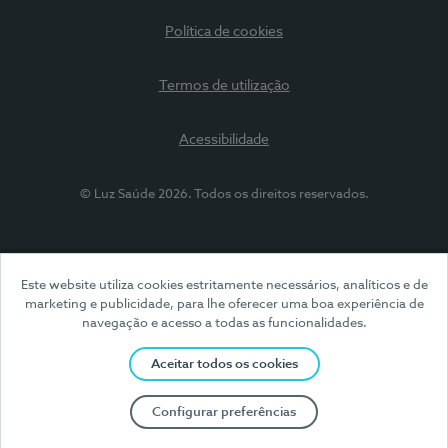
Política de cookies
Termos de utilização
Acessibilidade
© Luz Saúde 2026. Todos os direitos reservados.
Este website utiliza cookies estritamente necessários, analíticos e de
marketing e publicidade, para lhe oferecer uma boa experiência de
navegação e acesso a todas as funcionalidades.
Aceitar todos os cookies
Configurar preferências