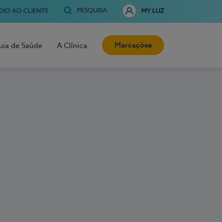
PESQUISA
OIO AO CLIENTE
MY LUZ
Marcações
uia de Saúde
A Clínica