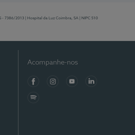
S - 7386/2013
| Hospital da Luz Coimbra, SA
| NIPC 510
Acompanhe-nos
Facebook
Instagram
YouTube
LinkedIn
Spotify