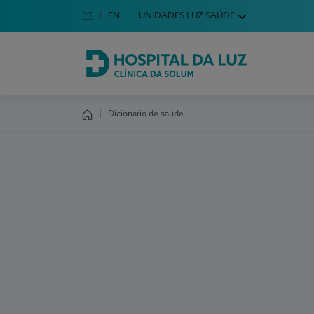
Idioma em Português
PT
English Language
EN
UNIDADES LUZ SAÚDE
Escolha o seu idioma
Hospital da Luz Clínica da Solum
Dicionário de saúde
Homepage