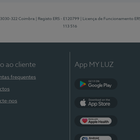
3, 3030-322 Coimbra
| Registo ERS - E120799
| Licença de Funcionamento ER
113 516
o ao cliente
App MY LUZ
ntas frequentes
ctos
Google Play
cte-nos
App Store
Apple Health