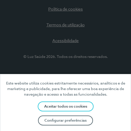
Política de cookies
Termos de utilização
Acessibilidade
© Luz Saúde 2026. Todos os direitos reservados.
Este website utiliza cookies estritamente necessários, analíticos e de
marketing e publicidade, para lhe oferecer uma boa experiência de
navegação e acesso a todas as funcionalidades.
Aceitar todos os cookies
Configurar preferências