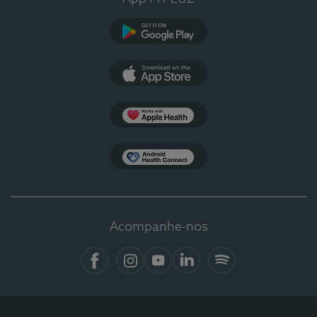
Google Play
App Store
Apple Health
Health Connect
Acompanhe-nos
Facebook
Instagram
YouTube
LinkedIn
Spotify