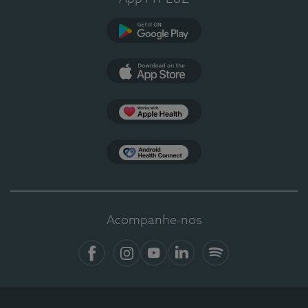
Google Play
App Store
Apple Health
Health Connect
Acompanhe-nos
Facebook
Instagram
YouTube
LinkedIn
Spotify