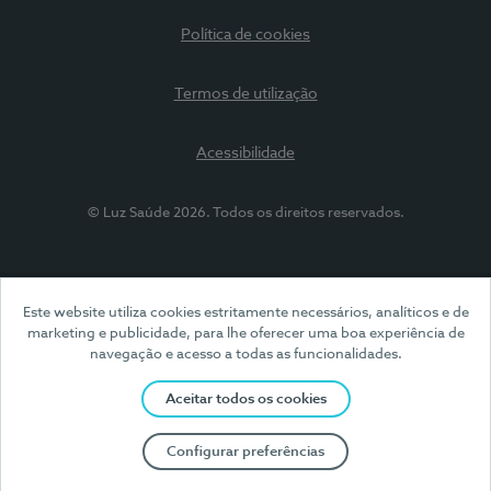
Política de cookies
Termos de utilização
Acessibilidade
© Luz Saúde 2026. Todos os direitos reservados.
Este website utiliza cookies estritamente necessários, analíticos e de
marketing e publicidade, para lhe oferecer uma boa experiência de
navegação e acesso a todas as funcionalidades.
Aceitar todos os cookies
Configurar preferências