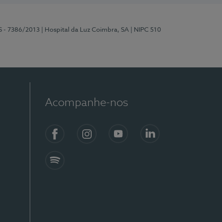
S - 7386/2013
| Hospital da Luz Coimbra, SA
| NIPC 510
Acompanhe-nos
Facebook
Instagram
YouTube
LinkedIn
Spotify