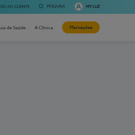
PESQUISA
OIO AO CLIENTE
MY LUZ
Marcações
uia de Saúde
A Clínica