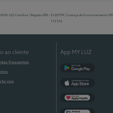
3, 3030-322 Coimbra
| Registo ERS - E120799
| Licença de Funcionamento ER
113 516
o ao cliente
App MY LUZ
ntas frequentes
ctos
Google Play
cte-nos
App Store
Apple Health