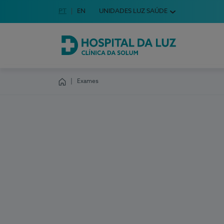
Idioma em Português
PT
English Language
EN
UNIDADES LUZ SAÚDE
Escolha o seu idioma
Hospital da Luz Clínica da Solum
Exames
Homepage