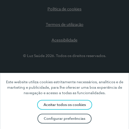
Política de cookies
Termos de utilização
Acessibilidade
© Luz Saúde 2026. Todos os direitos reservados.
Este website utiliza cookies estritamente necessários, analíticos e de
marketing e publicidade, para lhe oferecer uma boa experiência de
navegação e acesso a todas as funcionalidades.
Aceitar todos os cookies
Configurar preferências