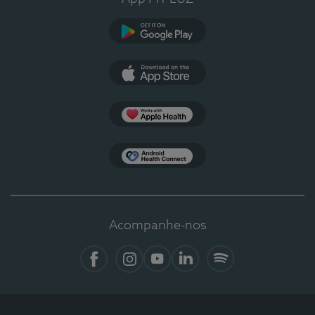
Google Play
App Store
Apple Health
Health Connect
Acompanhe-nos
Facebook
Instagram
YouTube
LinkedIn
Spotify