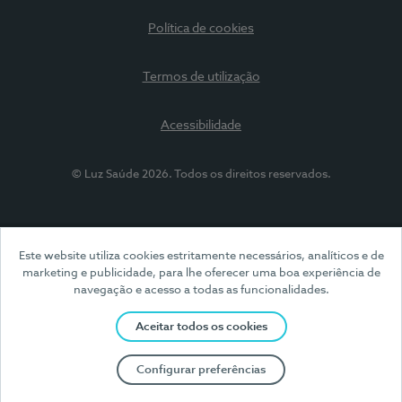
Política de cookies
Termos de utilização
Acessibilidade
© Luz Saúde 2026. Todos os direitos reservados.
Este website utiliza cookies estritamente necessários, analíticos e de
marketing e publicidade, para lhe oferecer uma boa experiência de
navegação e acesso a todas as funcionalidades.
Aceitar todos os cookies
Configurar preferências