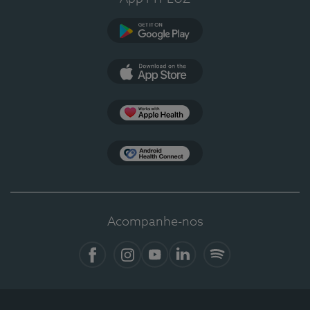
Google Play
App Store
Apple Health
Health Connect
Acompanhe-nos
Facebook
Instagram
YouTube
LinkedIn
Spotify