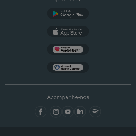
Google Play
App Store
Apple Health
Health Connect
Acompanhe-nos
Facebook
Instagram
YouTube
LinkedIn
Spotify