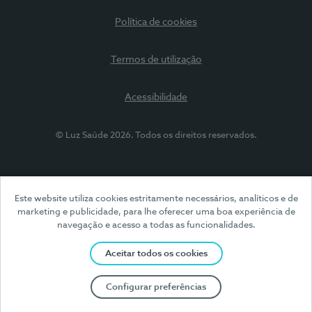
Política de cookies
Termos de utilização
Acessibilidade
© Luz Saúde 2026. Todos os direitos reservados.
Este website utiliza cookies estritamente necessários, analíticos e de
marketing e publicidade, para lhe oferecer uma boa experiência de
navegação e acesso a todas as funcionalidades.
Aceitar todos os cookies
Configurar preferências