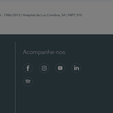
S - 7386/2013
| Hospital da Luz Coimbra, SA
| NIPC 510
Acompanhe-nos
Facebook
Instagram
YouTube
LinkedIn
Spotify