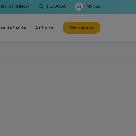
PESQUISA
OIO AO CLIENTE
MY LUZ
Marcações
uia de Saúde
A Clínica