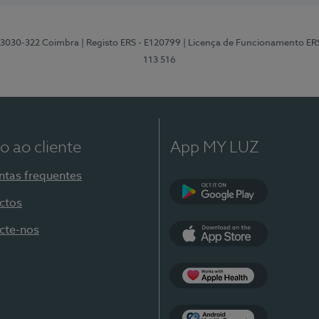
3, 3030-322 Coimbra
| Registo ERS - E120799
| Licença de Funcionamento ER
113 516
o ao cliente
App MY LUZ
ntas frequentes
ctos
Google Play
cte-nos
App Store
Apple Health