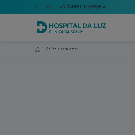
Idioma em Português
PT
English Language
EN
UNIDADES LUZ SAÚDE
Escolha o seu idioma
Hospital da Luz Clínica da Solum
Saúde e bem-estar
Homepage