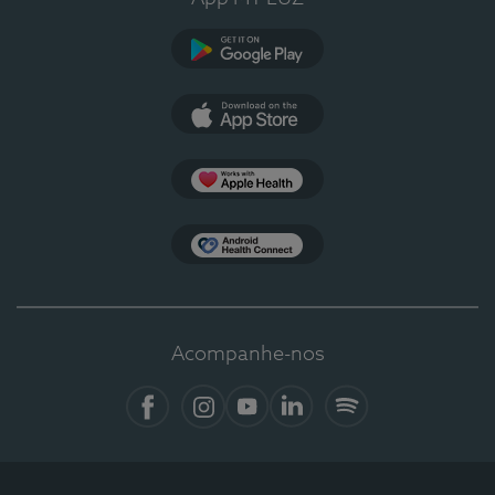
Google Play
App Store
Apple Health
Health Connect
Acompanhe-nos
Facebook
Instagram
YouTube
LinkedIn
Spotify