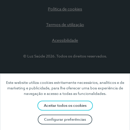
Política de cookies
Termos de utilização
Acessibilidade
© Luz Saúde 2026. Todos os direitos reservados.
Este website utiliza cookies estritamente necessários, analíticos e de
marketing e publicidade, para lhe oferecer uma boa experiência de
navegação e acesso a todas as funcionalidades.
Aceitar todos os cookies
Configurar preferências