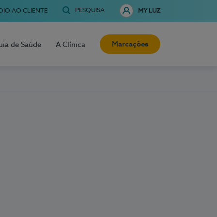
PESQUISA
OIO AO CLIENTE
MY LUZ
Marcações
uia de Saúde
A Clínica