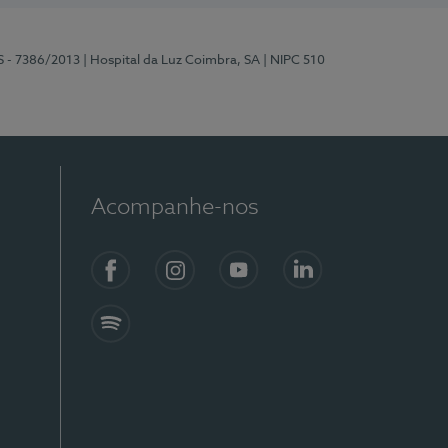
S - 7386/2013
| Hospital da Luz Coimbra, SA
| NIPC 510
Acompanhe-nos
Facebook
Instagram
YouTube
LinkedIn
Spotify