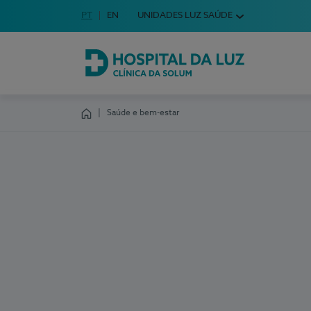
Idioma em Português
PT
English Language
EN
UNIDADES LUZ SAÚDE
Escolha o seu idioma
Hospital da Luz Clínica da Solum
Saúde e bem-estar
Homepage