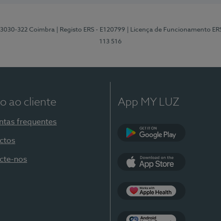
3, 3030-322 Coimbra
| Registo ERS - E120799
| Licença de Funcionamento ER
113 516
o ao cliente
App MY LUZ
ntas frequentes
ctos
Google Play
cte-nos
App Store
Apple Health