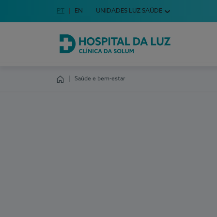
Idioma em Português
PT
English Language
EN
UNIDADES LUZ SAÚDE
Escolha o seu idioma
Hospital da Luz Clínica da Solum
Saúde e bem-estar
Homepage