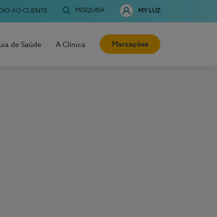
PESQUISA
OIO AO CLIENTE
MY LUZ
Marcações
uia de Saúde
A Clínica