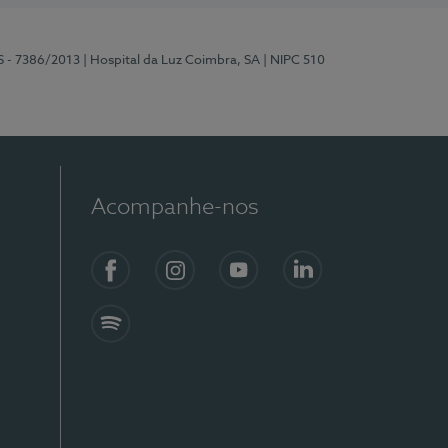
S - 7386/2013
| Hospital da Luz Coimbra, SA
| NIPC 510
Acompanhe-nos
Facebook
Instagram
YouTube
LinkedIn
Spotify