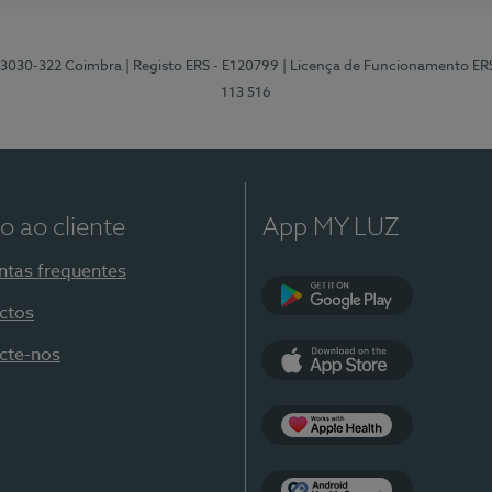
3, 3030-322 Coimbra
| Registo ERS - E120799
| Licença de Funcionamento ER
113 516
o ao cliente
App MY LUZ
ntas frequentes
ctos
Google Play
cte-nos
App Store
Apple Health