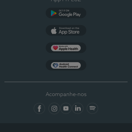
Google Play
App Store
Apple Health
Health Connect
Acompanhe-nos
Facebook
Instagram
YouTube
LinkedIn
Spotify