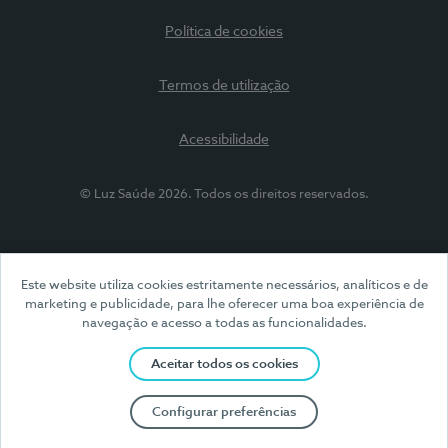
Política de cookies
Termos de utilização
Acessibilidade
© Luz Saúde 2026. Todos os direitos reservados.
Este website utiliza cookies estritamente necessários, analíticos e de
marketing e publicidade, para lhe oferecer uma boa experiência de
navegação e acesso a todas as funcionalidades.
Aceitar todos os cookies
Configurar preferências