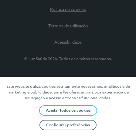
Política de cookies
Termos de utilização
Acessibilidade
© Luz Saúde 2026. Todos os direitos reservados.
Este website utiliza cookies estritamente necessários, analíticos e de
marketing e publicidade, para lhe oferecer uma boa experiência de
navegação e acesso a todas as funcionalidades.
Aceitar todos os cookies
Configurar preferências