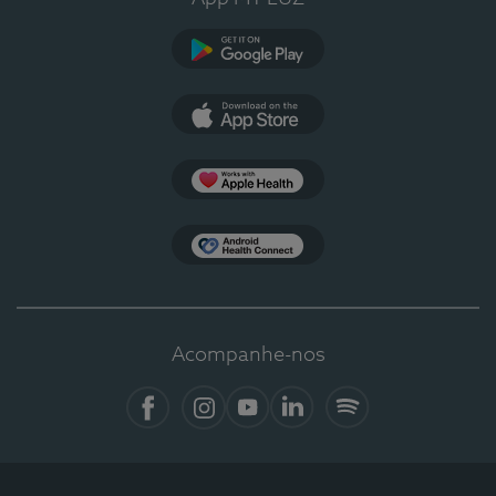
Google Play
App Store
Apple Health
Health Connect
Acompanhe-nos
Facebook
Instagram
YouTube
LinkedIn
Spotify