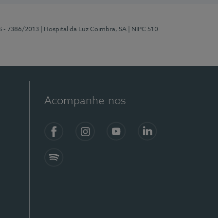
S - 7386/2013
| Hospital da Luz Coimbra, SA
| NIPC 510
Acompanhe-nos
Facebook
Instagram
YouTube
LinkedIn
Spotify