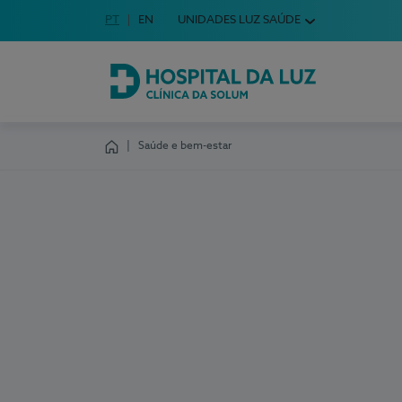
Idioma em Português
PT
English Language
EN
UNIDADES LUZ SAÚDE
Escolha o seu idioma
Hospital da Luz Clínica da Solum
Saúde e bem-estar
Homepage