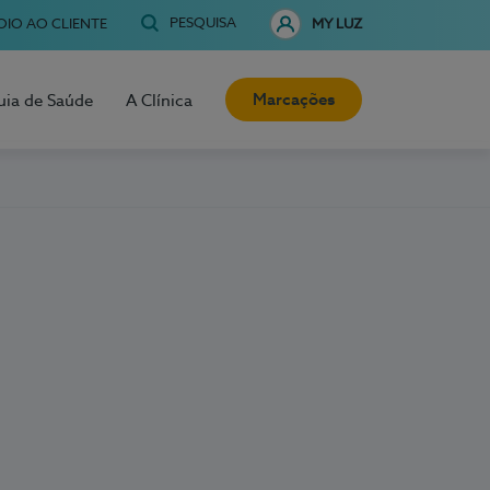
PESQUISA
OIO AO CLIENTE
MY LUZ
Marcações
uia de Saúde
A Clínica