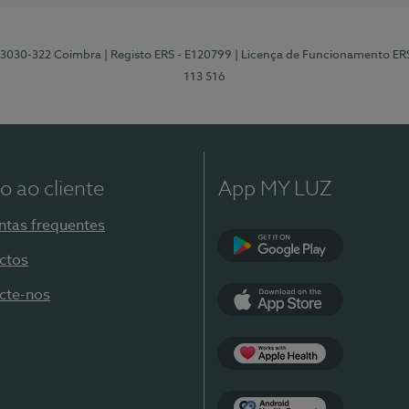
3, 3030-322 Coimbra
| Registo ERS - E120799
| Licença de Funcionamento ER
113 516
o ao cliente
App MY LUZ
ntas frequentes
ctos
Google Play
cte-nos
App Store
Apple Health