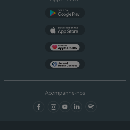
Google Play
App Store
Apple Health
Health Connect
Acompanhe-nos
Facebook
Instagram
YouTube
LinkedIn
Spotify