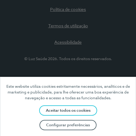
Política de cookies
Termos de utilização
Acessibilidade
© Luz Saúde 2026. Todos os direitos reservados.
Este website utiliza cookies estritamente necessários, analíticos e de
marketing e publicidade, para lhe oferecer uma boa experiência de
navegação e acesso a todas as funcionalidades.
Aceitar todos os cookies
Configurar preferências