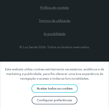
Política de cookies
Termos de utilização
Acessibilidade
© Luz Saúde 2026. Todos os direitos reservados.
Este website utiliza cookies estritamente necessários, analíticos e de
marketing e publicidade, para lhe oferecer uma boa experiência de
navegação e acesso a todas as funcionalidades.
Aceitar todos os cookies
Configurar preferências