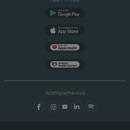
Google Play
App Store
Apple Health
Health Connect
Acompanhe-nos
Facebook
Instagram
YouTube
LinkedIn
Spotify