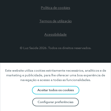
Política de cookies
Termos de utilização
Acessibilidade
© Luz Saúde 2026. Todos os direitos reservados.
Este website utiliza cookies estritamente necessários, analíticos e de
marketing e publicidade, para lhe oferecer uma boa experiência de
navegação e acesso a todas as funcionalidades.
Aceitar todos os cookies
Configurar preferências