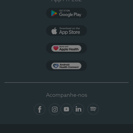
Google Play
App Store
Apple Health
Health Connect
Acompanhe-nos
Facebook
Instagram
YouTube
LinkedIn
Spotify